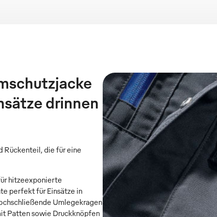
mschutzjacke
insätze drinnen
 Rückenteil, die für eine
für hitzeexponierte
e perfekt für Einsätze in
hochschließende Umlegekragen
 mit Patten sowie Druckknöpfen