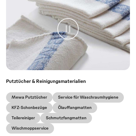
Putztücher & Reinigungsmaterialien
Mewa Putztücher
Service für Waschraumhygiene
KFZ-Schonbezüge
Ölauffangmatten
Teilereiniger
Schmutzfangmatten
Wischmoppservice