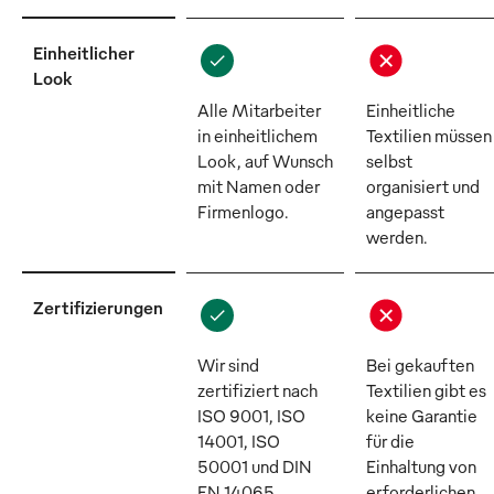
Einheitlicher
Look
Alle Mitarbeiter
Einheitliche
in einheitlichem
Textilien müssen
Look, auf Wunsch
selbst
mit Namen oder
organisiert und
Firmenlogo.
angepasst
werden.
Zertifizierungen
Wir sind
Bei gekauften
zertifiziert nach
Textilien gibt es
ISO 9001, ISO
keine Garantie
14001, ISO
für die
50001 und DIN
Einhaltung von
EN 14065.
erforderlichen