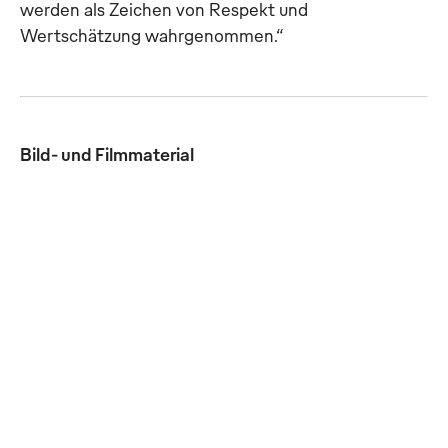
werden als Zeichen von Respekt und
Wertschätzung wahrgenommen.“
Bild- und Filmmaterial
Mewa bietet
Mewa bietet
Businesskleidung im
Kollektionen an, die im
Rundum-Service an und
Mix-and-Match-
übernimmt die komplette
Verfahren vielfältige
Pflege der Kleidung.
Optionen ermöglichen.
(Foto: Mewa)
(Foto: Mewa)
JPG
JPG