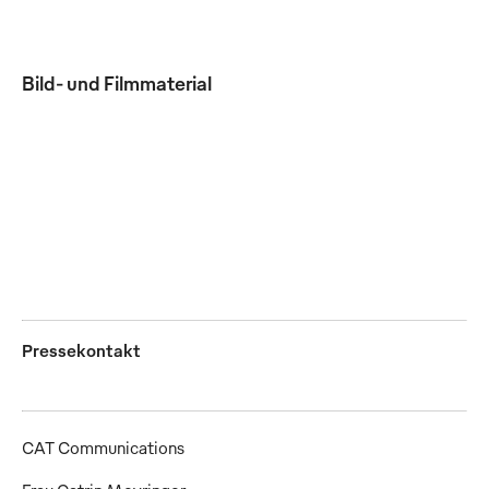
Bild- und Filmmaterial
Berufskleidung der Temperatur entsprechend
kombinieren (Fotos: Mewa)
JPG
Pressekontakt
CAT Communications