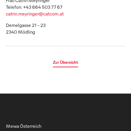
Frau Catrin Meyringer
catrin.meyringer@catcom.at
Demelgasse 21 - 23
2340 Mödling
Zur Übersicht
Mewa Österreich