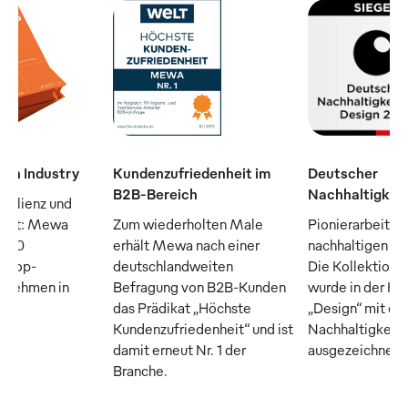
man Industry
Kundenzufriedenheit im
Deutscher
B2B-Bereich
Nachhaltigkeit
silienz und
raft: Mewa
Zum wiederholten Male
Pionierarbeit fü
n 50
erhält Mewa nach einer
nachhaltigen Tex
n Top-
deutschlandweiten
Die Kollektion
ernehmen in
Befragung von B2B-Kunden
wurde in der Ka
das Prädikat „Höchste
„Design“ mit d
Kundenzufriedenheit“ und ist
Nachhaltigkeits
damit erneut Nr. 1 der
ausgezeichnet
Branche.