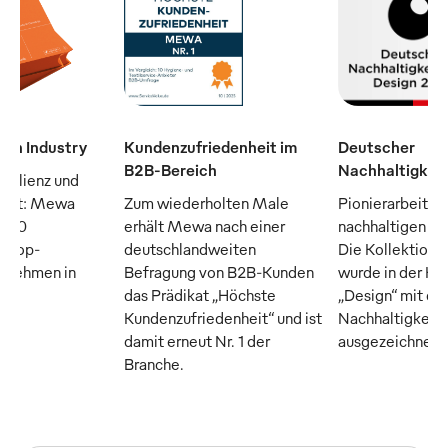
man Industry
Kundenzufriedenheit im
Deutscher
B2B-Bereich
Nachhaltigkeit
silienz und
raft: Mewa
Zum wiederholten Male
Pionierarbeit fü
n 50
erhält Mewa nach einer
nachhaltigen Tex
n Top-
deutschlandweiten
Die Kollektion
ernehmen in
Befragung von B2B-Kunden
wurde in der Ka
das Prädikat „Höchste
„Design“ mit d
Kundenzufriedenheit“ und ist
Nachhaltigkeits
damit erneut Nr. 1 der
ausgezeichnet
Branche.