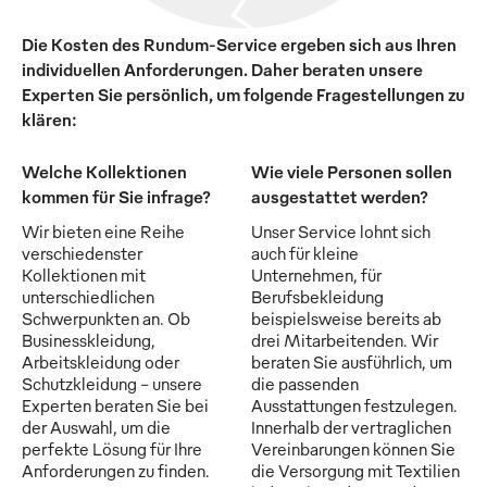
Die Kosten des Rundum-Service ergeben sich aus Ihren
individuellen Anforderungen. Daher beraten unsere
Experten Sie persönlich, um folgende Fragestellungen zu
klären:
Welche Kollektionen
Wie viele Personen sollen
kommen für Sie infrage?
ausgestattet werden?
Wir bieten eine Reihe
Unser Service lohnt sich
verschiedenster
auch für kleine
Kollektionen mit
Unternehmen, für
unterschiedlichen
Berufsbekleidung
Schwerpunkten an. Ob
beispielsweise bereits ab
Businesskleidung,
drei Mitarbeitenden. Wir
Arbeitskleidung oder
beraten Sie ausführlich, um
Schutzkleidung - unsere
die passenden
Experten beraten Sie bei
Ausstattungen festzulegen.
der Auswahl, um die
Innerhalb der vertraglichen
perfekte Lösung für Ihre
Vereinbarungen können Sie
Anforderungen zu finden.
die Versorgung mit Textilien