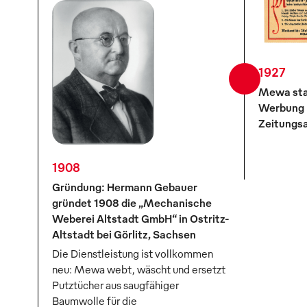
1927
Mewa star
Werbung 
Zeitungsa
1908
Gründung: Hermann Gebauer
gründet 1908 die „Mechanische
Weberei Altstadt GmbH“ in Ostritz-
Altstadt bei Görlitz, Sachsen
Die Dienstleistung ist vollkommen
neu: Mewa webt, wäscht und ersetzt
Putztücher aus saugfähiger
Baumwolle für die