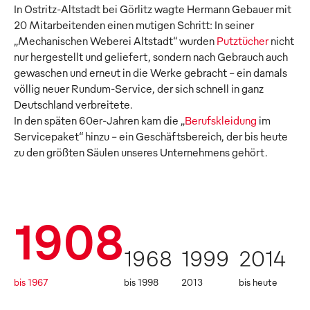
In Ostritz-Altstadt bei Görlitz wagte Hermann Gebauer mit
20 Mitarbeitenden einen mutigen Schritt: In seiner
„Mechanischen Weberei Altstadt“ wurden
Putztücher
nicht
nur hergestellt und geliefert, sondern nach Gebrauch auch
gewaschen und erneut in die Werke gebracht – ein damals
völlig neuer Rundum-Service, der sich schnell in ganz
Deutschland verbreitete.
In den späten 60er-Jahren kam die „
Berufskleidung
im
Servicepaket“ hinzu – ein Geschäftsbereich, der bis heute
zu den größten Säulen unseres Unternehmens gehört.
1908
1968
1999
2014
bis 1967
bis 1998
2013
bis heute