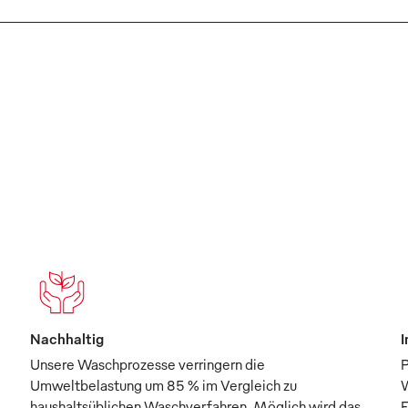
Nachhaltig
I
Unsere Waschprozesse verringern die
P
Umweltbelastung um 85 % im Vergleich zu
W
haushaltsüblichen Waschverfahren. Möglich wird das
F