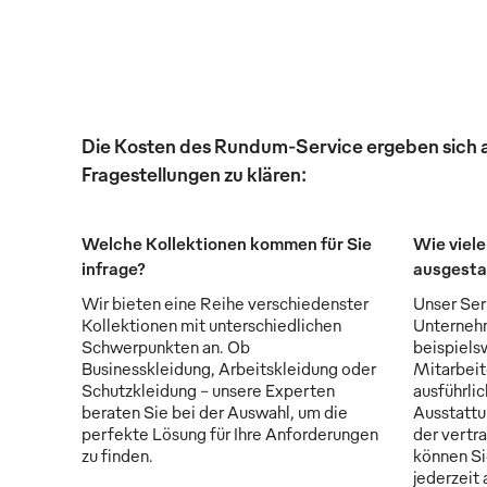
Die Kosten des Rundum-Service ergeben sich au
Fragestellungen zu klären:
Welche Kollektionen kommen für Sie
Wie viele
infrage?
ausgesta
Wir bieten eine Reihe verschiedenster
Unser Serv
Kollektionen mit unterschiedlichen
Unternehm
Schwerpunkten an. Ob
beispiels
Businesskleidung, Arbeitskleidung oder
Mitarbeit
Schutzkleidung - unsere Experten
ausführli
beraten Sie bei der Auswahl, um die
Ausstattu
perfekte Lösung für Ihre Anforderungen
der vertr
zu finden.
können Si
jederzeit