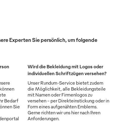
ere Experten Sie persönlich, um folgende
erson
Wird die Bekleidung mit Logos oder
individuellen Schriftzügen versehen?
nsere
Unser Rundum-Service bietet zudem
 können
die Möglichkeit, alle Bekleidungsteile
ete
mit Namen oder Firmenlogos zu
Ihr Bedarf
versehen - per Direkteinstickung oder in
können Sie
Form eines aufgenähten Emblems.
Gerne richten wir uns hier nach Ihren
denportal
Anforderungen.