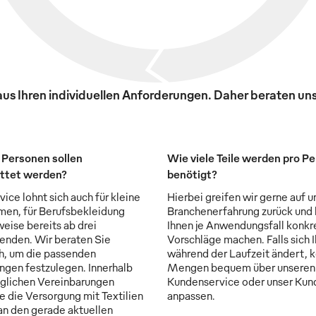
s Ihren individuellen Anforderungen. Daher beraten uns
 Personen sollen
Wie viele Teile werden pro P
ttet werden?
benötigt?
ice lohnt sich auch für kleine
Hierbei greifen wir gerne auf u
en, für Berufsbekleidung
Branchenerfahrung zurück und
weise bereits ab drei
Ihnen je Anwendungsfall konkr
enden. Wir beraten Sie
Vorschläge machen. Falls sich 
ch, um die passenden
während der Laufzeit ändert, 
ngen festzulegen. Innerhalb
Mengen bequem über unseren
aglichen Vereinbarungen
Kundenservice oder unser Kun
e die Versorgung mit Textilien
anpassen.
 an den gerade aktuellen