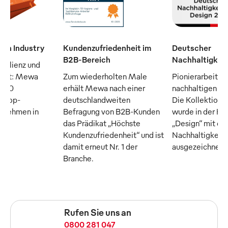
man Industry
Kundenzufriedenheit im
Deutscher
B2B-Bereich
Nachhaltigkeit
silienz und
raft: Mewa
Zum wiederholten Male
Pionierarbeit fü
n 50
erhält Mewa nach einer
nachhaltigen Tex
n Top-
deutschlandweiten
Die Kollektion
ernehmen in
Befragung von B2B-Kunden
wurde in der Ka
das Prädikat „Höchste
„Design“ mit d
Kundenzufriedenheit“ und ist
Nachhaltigkeits
damit erneut Nr. 1 der
ausgezeichnet
Branche.
Rufen Sie uns an
0800 281 047