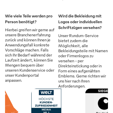
Wie viele Teile werden pro
Wird die Bekleidung mit
Person benötigt?
Logos oder individuellen
Schriftzügen versehen?
Hierbei greifen wir gerne auf
unsere Branchenerfahrung
Unser Rundum-Service
zurück und können Ihnen je
bietet zudem die
Anwendungsfall konkrete
Möglichkeit, alle
Vorschläge machen. Falls
Bekleidungsteile mit Namen
sich Ihr Bedarf während der
oder Firmenlogos zu
Laufzeit ändert, können Sie
versehen - per
Mengen bequem über
Direkteinstickung oder in
unseren Kundenservice oder
Form eines aufgenähten
unser Kundenportal
Emblems. Gerne richten wir
anpassen.
uns hier nach Ihren
Anforderungen.