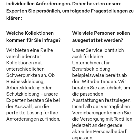
individuellen Anforderungen. Daher beraten unsere
Experten Sie persönlich, um folgende Fragestellungen zu
klären:
Welche Kollektionen
Wie viele Personen sollen
kommen für Sie infrage?
ausgestattet werden?
Wir bieten eine Reihe
Unser Service lohnt sich
verschiedenster
auch für kleine
Kollektionen mit
Unternehmen, für
unterschiedlichen
Berufsbekleidung
Schwerpunkten an. Ob
beispielsweise bereits ab
Businesskleidung,
drei Mitarbeitenden. Wir
Arbeitskleidung oder
beraten Sie ausführlich, um
Schutzkleidung - unsere
die passenden
Experten beraten Sie bei
Ausstattungen festzulegen.
der Auswahl, um die
Innerhalb der vertraglichen
perfekte Lösung für Ihre
Vereinbarungen können Sie
Anforderungen zu finden.
die Versorgung mit Textilien
jederzeit an den gerade
aktuellen Personalbedarf
anpassen.