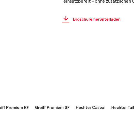
einsatzbereit – ohne zusätzlichen
Broschüre herunterladen
eiff Premium RF
Greiff Premium SF
Hechter Casual
Hechter Tai