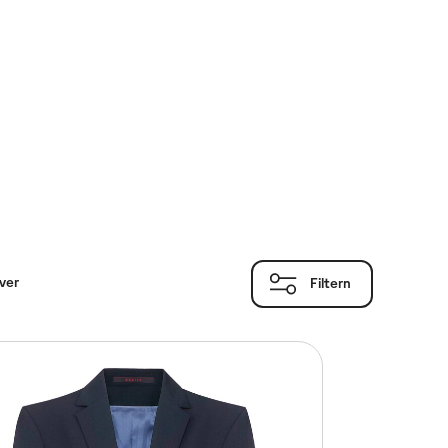
-Knopf Sakkos
ver
Filtern