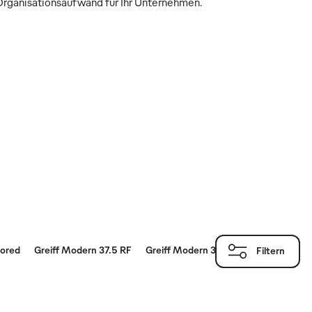
 Organisationsaufwand für Ihr Unternehmen.
lored
Greiff Modern 37.5 RF
Greiff Modern 37.5 SF
Basics Regul
Filtern