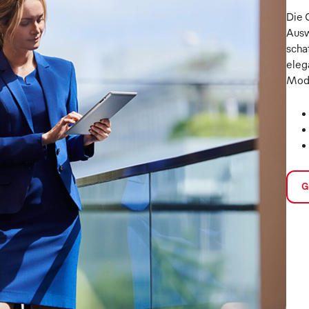
Die 
Ausw
scha
eleg
Mod
G