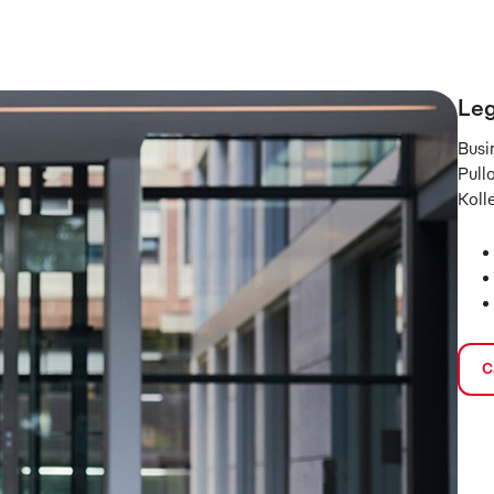
Leg
Busin
Pull
Koll
C