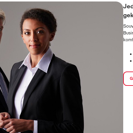
Jed
gek
Souv
Busi
komf
G