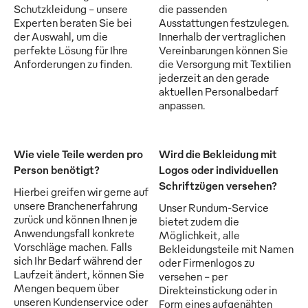
Schutzkleidung - unsere
die passenden
Experten beraten Sie bei
Ausstattungen festzulegen.
der Auswahl, um die
Innerhalb der vertraglichen
perfekte Lösung für Ihre
Vereinbarungen können Sie
Anforderungen zu finden.
die Versorgung mit Textilien
jederzeit an den gerade
aktuellen Personalbedarf
anpassen.
Wie viele Teile werden pro
Wird die Bekleidung mit
Person benötigt?
Logos oder individuellen
Schriftzügen versehen?
Hierbei greifen wir gerne auf
unsere Branchenerfahrung
Unser Rundum-Service
zurück und können Ihnen je
bietet zudem die
Anwendungsfall konkrete
Möglichkeit, alle
Vorschläge machen. Falls
Bekleidungsteile mit Namen
sich Ihr Bedarf während der
oder Firmenlogos zu
Laufzeit ändert, können Sie
versehen - per
Mengen bequem über
Direkteinstickung oder in
unseren Kundenservice oder
Form eines aufgenähten