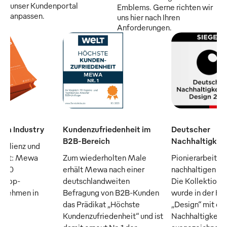
unser Kundenportal
Emblems. Gerne richten wir
anpassen.
uns hier nach Ihren
Anforderungen.
man Industry
Kundenzufriedenheit im
Deutscher
B2B-Bereich
Nachhaltigkeit
silienz und
raft: Mewa
Zum wiederholten Male
Pionierarbeit fü
n 50
erhält Mewa nach einer
nachhaltigen Tex
n Top-
deutschlandweiten
Die Kollektion
ernehmen in
Befragung von B2B-Kunden
wurde in der Ka
das Prädikat „Höchste
„Design“ mit d
Kundenzufriedenheit“ und ist
Nachhaltigkeits