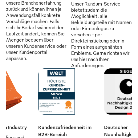
unsere Branchenerfahrung
Unser Rundum-Service
zurück und können Ihnen je
bietet zudem die
Anwendungsfall konkrete
Möglichkeit, alle
Vorschläge machen. Falls
Bekleidungsteile mit Namen
sich Ihr Bedarf während der
oder Firmenlogos zu
Laufzeit ändert, können Sie
versehen - per
Mengen bequem über
Direkteinstickung oder in
unseren Kundenservice oder
Form eines aufgenähten
unser Kundenportal
Emblems. Gerne richten wir
anpassen.
uns hier nach Ihren
Anforderungen.
man Industry
Kundenzufriedenheit im
Deutscher
B2B-Bereich
Nachhaltigkeit
silienz und