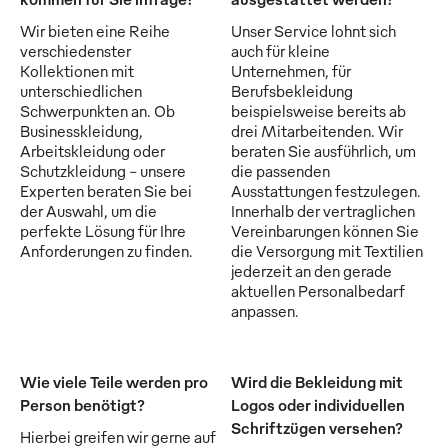
Wir bieten eine Reihe
Unser Service lohnt sich
verschiedenster
auch für kleine
Kollektionen mit
Unternehmen, für
unterschiedlichen
Berufsbekleidung
Schwerpunkten an. Ob
beispielsweise bereits ab
Businesskleidung,
drei Mitarbeitenden. Wir
Arbeitskleidung oder
beraten Sie ausführlich, um
Schutzkleidung - unsere
die passenden
Experten beraten Sie bei
Ausstattungen festzulegen.
der Auswahl, um die
Innerhalb der vertraglichen
perfekte Lösung für Ihre
Vereinbarungen können Sie
Anforderungen zu finden.
die Versorgung mit Textilien
jederzeit an den gerade
aktuellen Personalbedarf
anpassen.
Wie viele Teile werden pro
Wird die Bekleidung mit
Person benötigt?
Logos oder individuellen
Schriftzügen versehen?
Hierbei greifen wir gerne auf