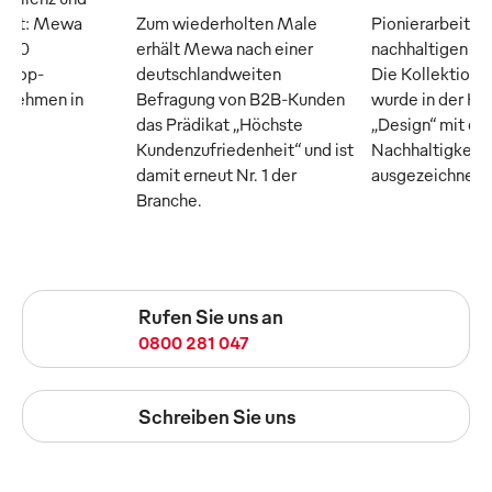
raft: Mewa
Zum wiederholten Male
Pionierarbeit fü
n 50
erhält Mewa nach einer
nachhaltigen Tex
n Top-
deutschlandweiten
Die Kollektion
ernehmen in
Befragung von B2B-Kunden
wurde in der Ka
das Prädikat „Höchste
„Design“ mit d
Kundenzufriedenheit“ und ist
Nachhaltigkeits
damit erneut Nr. 1 der
ausgezeichnet
Branche.
Rufen Sie uns an
0800 281 047
Schreiben Sie uns