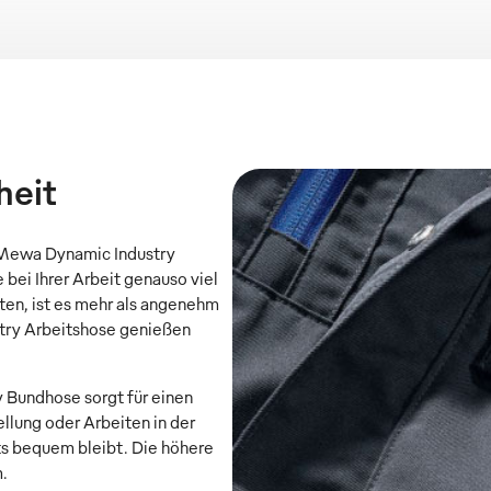
heit
 Mewa Dynamic Industry
 bei Ihrer Arbeit genauso viel
en, ist es mehr als angenehm
stry Arbeitshose genießen
y Bundhose sorgt für einen
llung oder Arbeiten in der
ts bequem bleibt. Die höhere
.